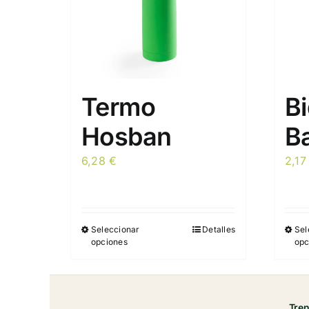
Termo
B
Hosban
Ba
6,28
€
2,1
Seleccionar
Detalles
Sel
Este
opciones
opc
producto
tiene
múltiples
variantes.
Tre