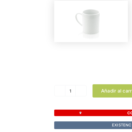
Color
Añadir al carr
Taza
Daimy
cantidad
C
EXISTENC