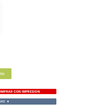
Limpiar Selección
ito
OMPRAR CON IMPRESION
IAS
▼