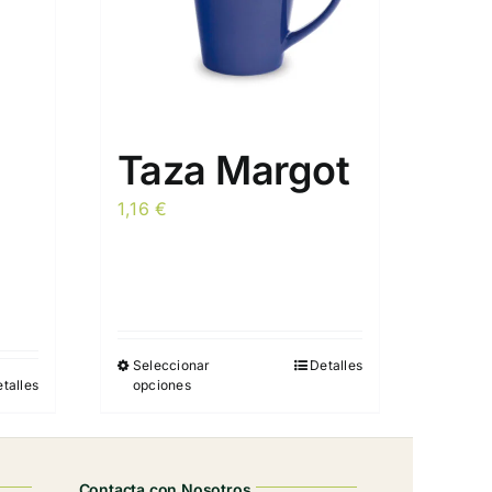
Taza Margot
1,16
€
Seleccionar
Detalles
Este
talles
opciones
producto
tiene
múltiples
variantes.
Contacta con Nosotros