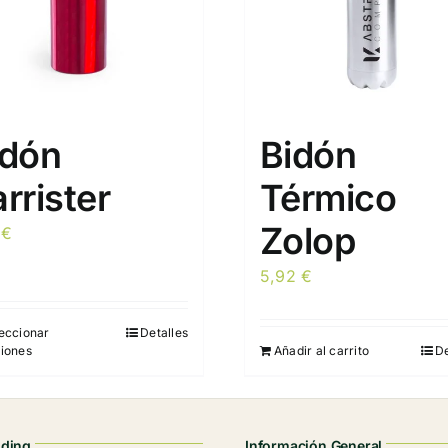
idón
Bidón
rrister
Térmico
Zolop
7
€
5,92
€
eccionar
Detalles
Este
iones
Añadir al carrito
De
producto
tiene
múltiples
variantes.
nding
Información General