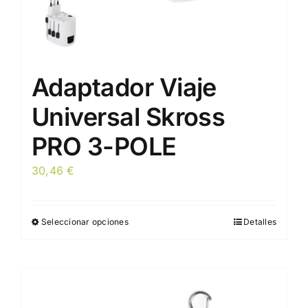
producto
Adaptador Viaje
Universal Skross
PRO 3-POLE
30,46
€
Seleccionar opciones
Detalles
Este
producto
tiene
múltiples
variantes.