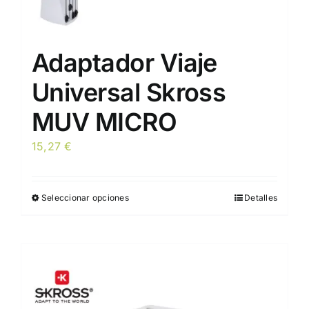
Adaptador Viaje
Universal Skross
MUV MICRO
15,27
€
Seleccionar opciones
Detalles
Este
producto
tiene
múltiples
variantes.
Las