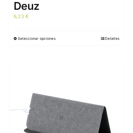
Deuz
6,23
€
Seleccionar opciones
Detalles
Este
producto
tiene
múltiples
variantes.
Las
opciones
se
pueden
elegir
en
la