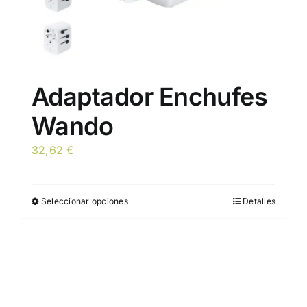
de
producto
Adaptador Enchufes
Wando
32,62
€
Seleccionar opciones
Detalles
Este
producto
tiene
múltiples
variantes.
Las