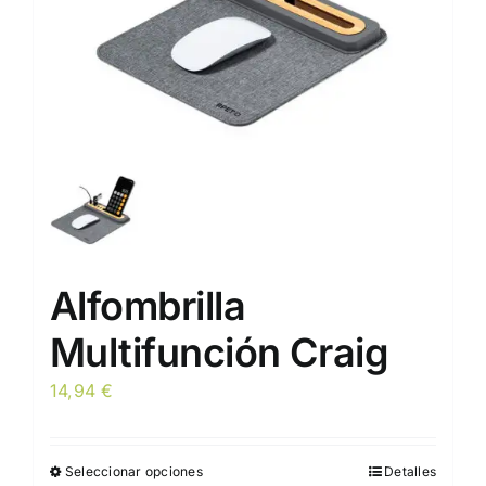
pueden
elegir
en
la
página
de
producto
Alfombrilla
Multifunción Craig
14,94
€
Seleccionar opciones
Detalles
Este