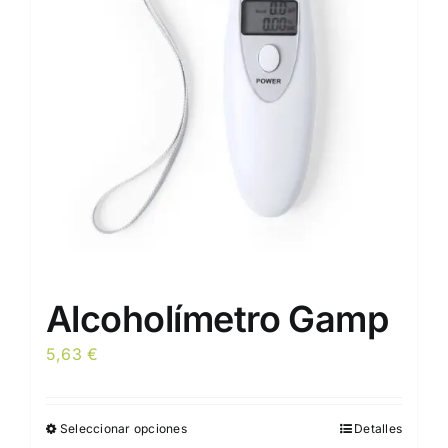
se
pueden
elegir
en
la
página
de
producto
Alcoholímetro Gamp
5,63
€
Seleccionar opciones
Detalles
Este