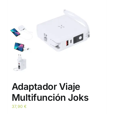
opciones
se
pueden
elegir
en
la
página
de
producto
Adaptador Viaje
Multifunción Joks
37,90
€