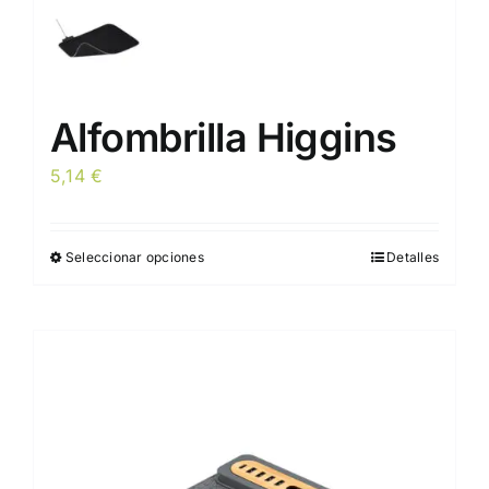
Alfombrilla Higgins
5,14
€
Seleccionar opciones
Detalles
Este
producto
tiene
múltiples
variantes.
Las
opciones
se