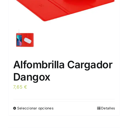
Alfombrilla Cargador
Dangox
7,65
€
Seleccionar opciones
Detalles
Este
producto
tiene