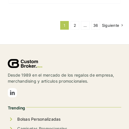
producto
tiene
múltiples
1
2
…
36
Siguiente
variantes.
Las
opciones
se
pueden
elegir
en
Desde 1989 en el mercado de los regalos de empresa,
merchandising y artículos promocionales.
la
página
de
producto
Trending
Bolsas Personalizadas
Camisetas Promocionales