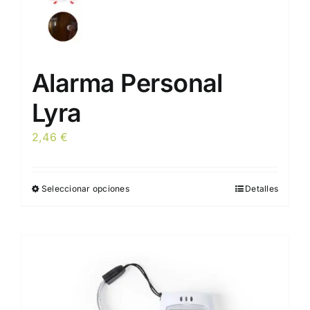
producto
Alarma Personal
Lyra
2,46
€
Seleccionar opciones
Detalles
Este
producto
tiene
múltiples
variantes.
Las
opciones