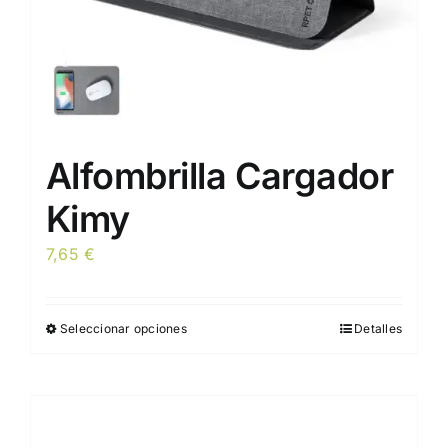
página
de
producto
Alfombrilla Cargador
Kimy
7,65
€
Seleccionar opciones
Detalles
Este
producto
tiene
múltiples
variantes.