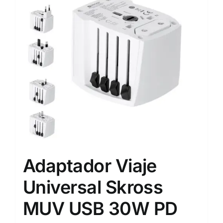
opciones
se
pueden
elegir
en
la
página
de
producto
Adaptador Viaje
Universal Skross
MUV USB 30W PD