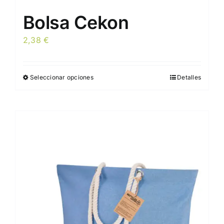
Bolsa Cekon
2,38
€
Seleccionar opciones
Detalles
Este
producto
tiene
múltiples
variantes.
Las
opciones
se
pueden
elegir
en