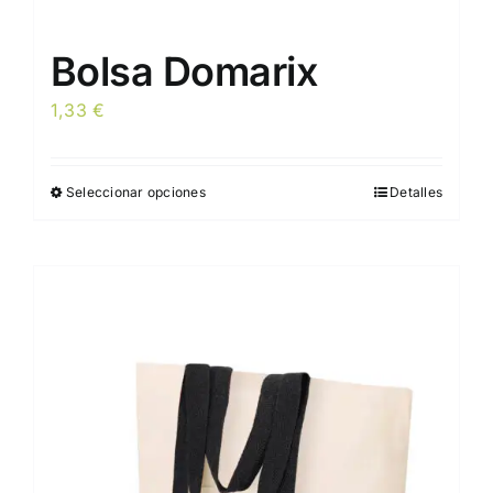
Bolsa Domarix
1,33
€
Seleccionar opciones
Detalles
Este
producto
tiene
múltiples
variantes.
Las
opciones
se
pueden
elegir
en