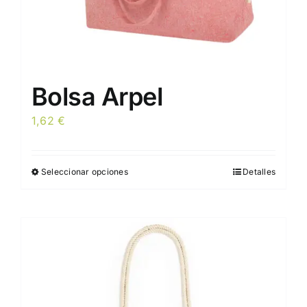
de
producto
Bolsa Arpel
1,62
€
Seleccionar opciones
Detalles
Este
producto
tiene
múltiples
variantes.
Las
opciones
se