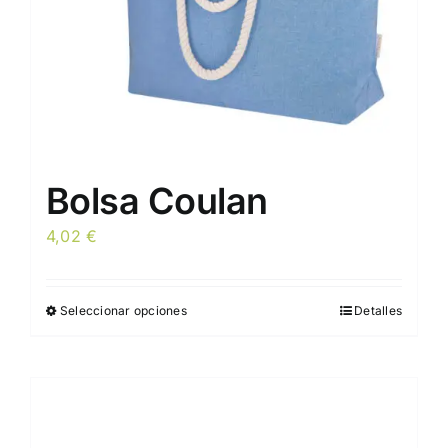
la
página
de
producto
Bolsa Coulan
4,02
€
Seleccionar opciones
Detalles
Este
producto
tiene
múltiples
variantes.