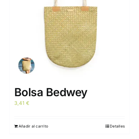
pueden
elegir
en
la
página
de
producto
Bolsa Bedwey
3,41
€
Añadir al carrito
Detalles