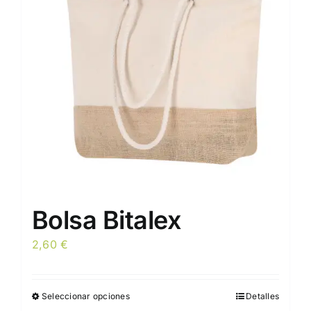
se
pueden
elegir
en
la
página
de
producto
Bolsa Bitalex
2,60
€
Seleccionar opciones
Detalles
Este