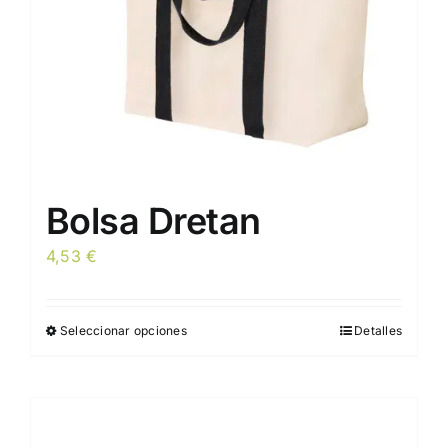
la
página
de
producto
Bolsa Dretan
4,53
€
Seleccionar opciones
Detalles
Este
producto
tiene
múltiples
variantes.