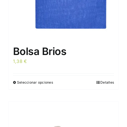
página
de
producto
Bolsa Brios
1,38
€
Seleccionar opciones
Detalles
Este
producto
tiene
múltiples
variantes.
Las