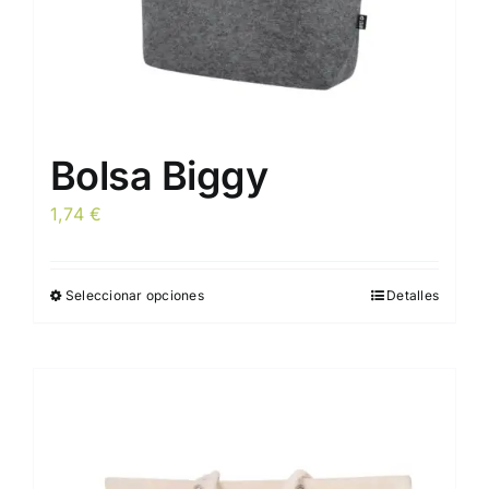
Bolsa Biggy
1,74
€
Seleccionar opciones
Detalles
Este
producto
tiene
múltiples
variantes.
Las
opciones