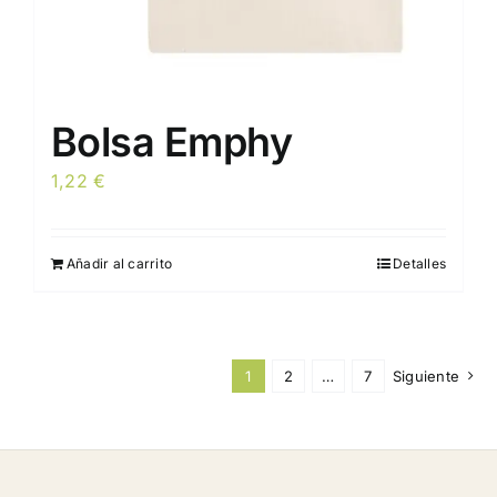
producto
Bolsa Emphy
1,22
€
Añadir al carrito
Detalles
1
2
…
7
Siguiente