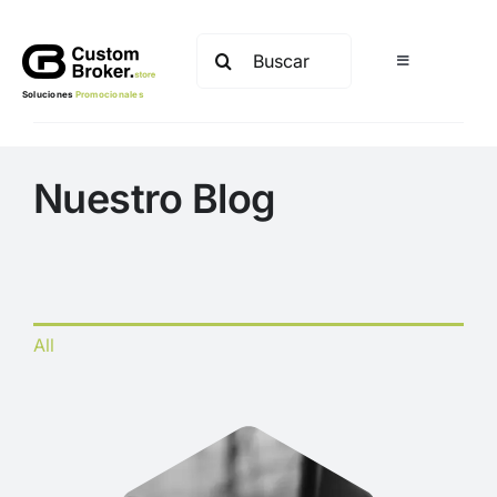
Saltar
al
Buscar:
Toggle
contenido
Navigation
Soluciones
Promocionales
Nuestro Blog
All