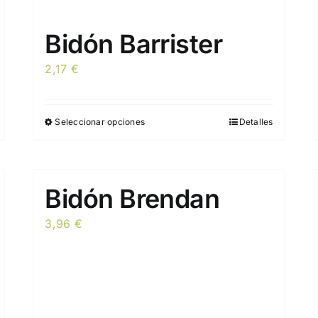
Bidón Barrister
2,17
€
Seleccionar opciones
Detalles
Este
producto
tiene
múltiples
Bidón Brendan
variantes.
Las
3,96
€
opciones
se
pueden
elegir
en