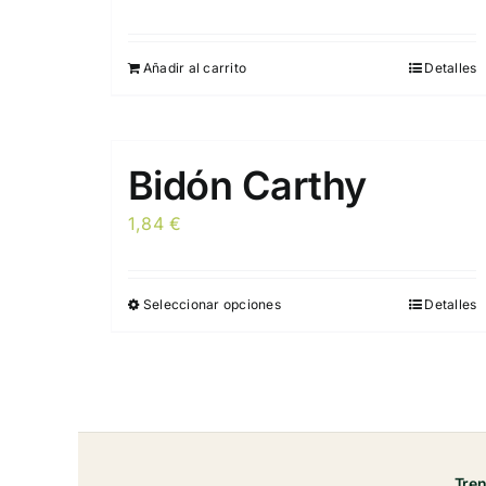
opciones
se
pueden
Añadir al carrito
Detalles
elegir
en
la
Bidón Carthy
página
de
1,84
€
producto
Seleccionar opciones
Detalles
Este
producto
tiene
múltiples
variantes.
Las
opciones
Tre