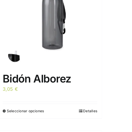
Bidón Alborez
3,05
€
Seleccionar opciones
Detalles
Este
producto
tiene