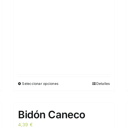
la
página
de
producto
Seleccionar opciones
Detalles
Este
producto
tiene
múltiples
Bidón Caneco
variantes.
Las
4,39
€