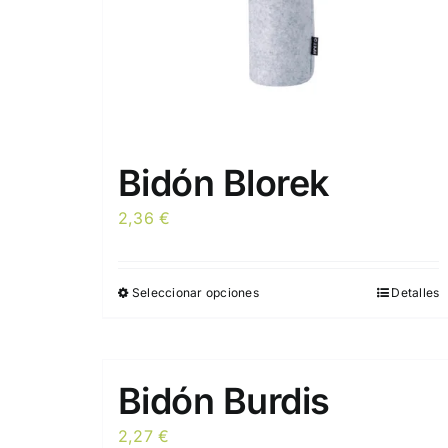
la
página
de
producto
Bidón Blorek
2,36
€
Seleccionar opciones
Detalles
Este
producto
tiene
múltiples
Bidón Burdis
variantes.
Las
2,27
€