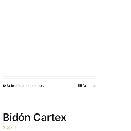
la
página
de
producto
Seleccionar opciones
Detalles
Este
producto
tiene
múltiples
Bidón Cartex
variantes.
Las
2,87
€