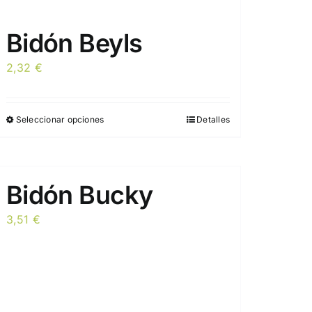
Bidón Beyls
2,32
€
Seleccionar opciones
Detalles
Este
producto
tiene
múltiples
Bidón Bucky
variantes.
Las
3,51
€
opciones
se
pueden
elegir
en