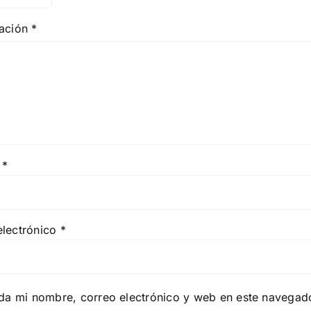
ración
*
e
*
electrónico
*
da mi nombre, correo electrónico y web en este navegad