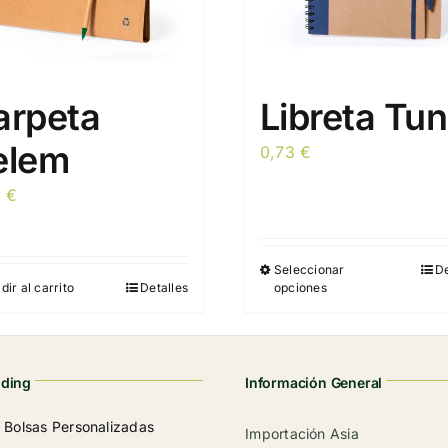
arpeta
Libreta Tun
elem
0,73
€
2
€
Seleccionar
De
Este
dir al carrito
Detalles
opciones
producto
tiene
múltiples
variantes.
nding
Información General
Las
Bolsas Personalizadas
Importación Asia
opciones