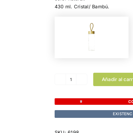
430 ml. Cristal/ Bambú.
Añadir al carr
Bidón
Burdis
cantidad
C
EXISTENC
SKU:
6198