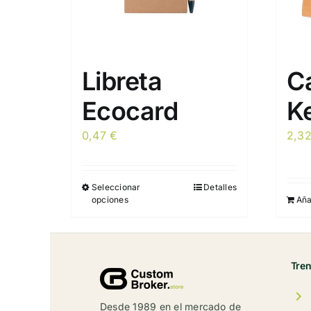
Libreta
C
Ecocard
K
0,47
€
2,3
Seleccionar
Detalles
Este
opciones
Aña
producto
tiene
múltiples
variantes.
Tre
Las
opciones
Desde 1989 en el mercado de