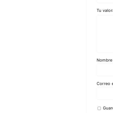
Tu valo
Nombr
Correo 
Guar