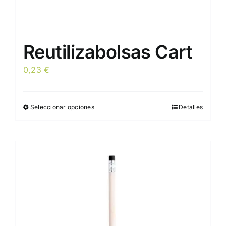
Reutilizabolsas Cart
0,23
€
Seleccionar opciones
Detalles
Este
producto
tiene
múltiples
variantes.
Las
opciones
se
pueden