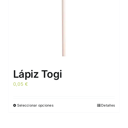
elegir
en
la
página
de
producto
Lápiz Togi
0,05
€
Seleccionar opciones
Detalles
Este
producto
tiene