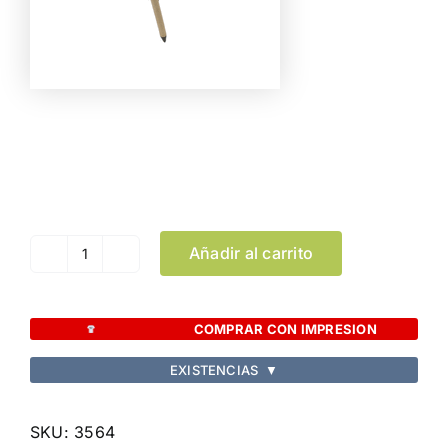
Color
Limpiar Selección
Añadir al carrito
Bolígrafo
Tori
cantidad
COMPRAR CON IMPRESION
EXISTENCIAS
▼
SKU:
3564