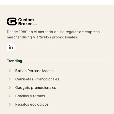
múltiples
variantes.
Las
opciones
se
Desde 1989 en el mercado de los regalos de empresa,
pueden
merchandising y artículos promocionales.
elegir
en
la
Trending
página
de
Bolsas Personalizadas
producto
Camisetas Promocionales
Gadgets promocionales
Botellas y termos
Regalos ecológicos