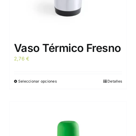
de
producto
Vaso Térmico Fresno
2,76
€
Seleccionar opciones
Detalles
Este
producto
tiene
múltiples
variantes.
Las
opciones