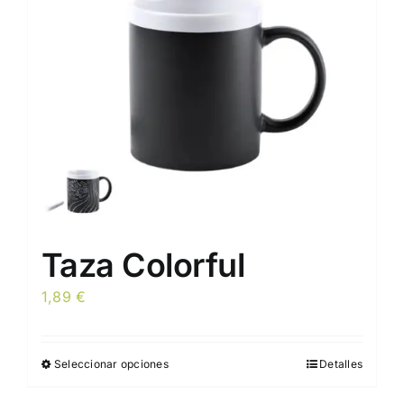
Taza Colorful
1,89
€
Seleccionar opciones
Detalles
Este
producto