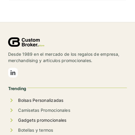
producto
tiene
múltiples
variantes.
Las
opciones
se
Desde 1989 en el mercado de los regalos de empresa,
pueden
merchandising y artículos promocionales.
elegir
en
la
Trending
página
de
Bolsas Personalizadas
producto
Camisetas Promocionales
Gadgets promocionales
Botellas y termos