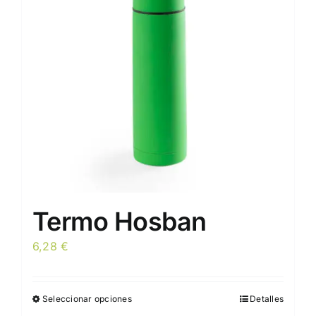
se
pueden
elegir
en
la
página
de
producto
Termo Hosban
6,28
€
Seleccionar opciones
Detalles
Este