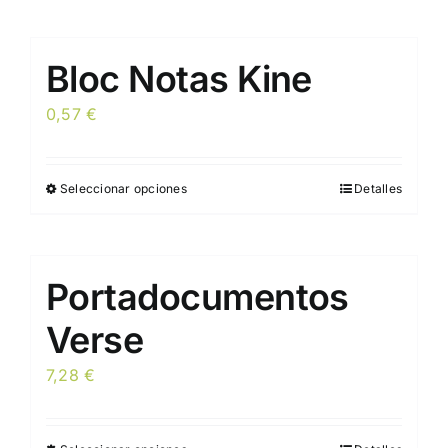
Bloc Notas Kine
0,57
€
Seleccionar opciones
Detalles
Este
producto
tiene
múltiples
Portadocumentos
variantes.
Las
Verse
opciones
7,28
€
se
pueden
elegir