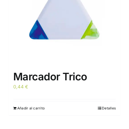
elegir
en
la
página
de
producto
Marcador Trico
0,44
€
Añadir al carrito
Detalles