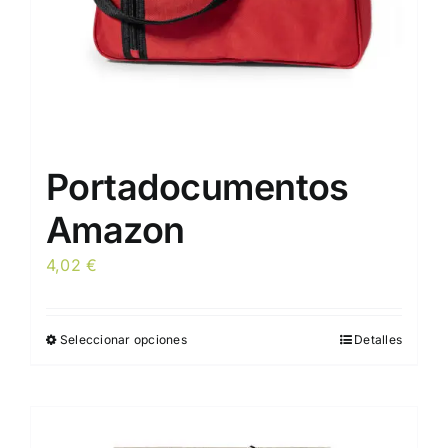
página
de
producto
Portadocumentos
Amazon
4,02
€
Seleccionar opciones
Detalles
Este
producto
tiene
múltiples