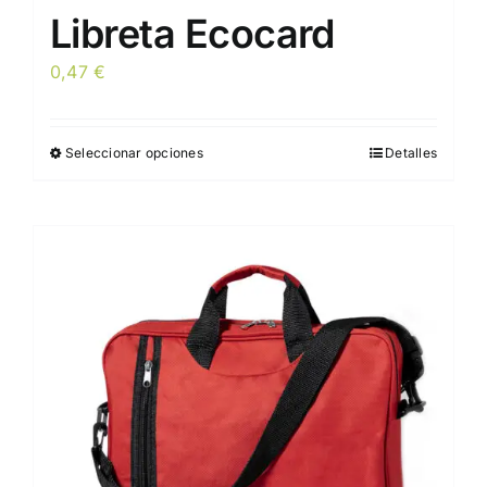
Libreta Ecocard
0,47
€
Seleccionar opciones
Detalles
Este
producto
tiene
múltiples
variantes.
Las
opciones
se
pueden
elegir
en
la