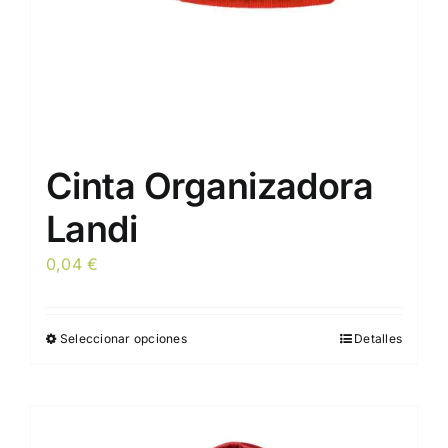
Cinta Organizadora
Landi
0,04
€
Seleccionar opciones
Detalles
Este
producto
tiene
múltiples