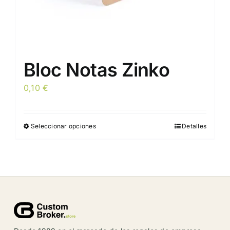
producto
Bloc Notas Zinko
0,10
€
Seleccionar opciones
Detalles
Este
producto
tiene
múltiples
variantes.
Las
opciones
se