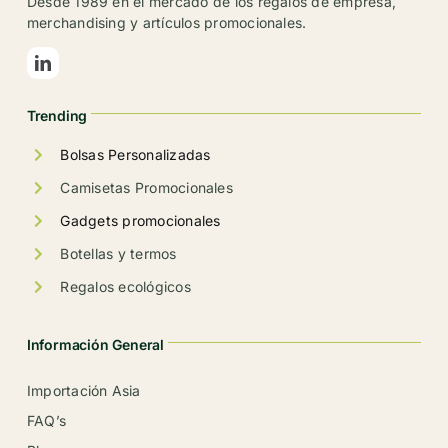
Desde 1989 en el mercado de los regalos de empresa,
pueden
merchandising y artículos promocionales.
elegir
en
la
Trending
página
de
Bolsas Personalizadas
producto
Camisetas Promocionales
Gadgets promocionales
Botellas y termos
Regalos ecológicos
Información General
Importación Asia
FAQ’s