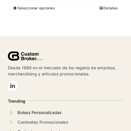
Seleccionar opciones
Detalles
Este
producto
tiene
múltiples
variantes.
Las
opciones
se
Desde 1989 en el mercado de los regalos de empresa,
pueden
merchandising y artículos promocionales.
elegir
en
la
Trending
página
de
Bolsas Personalizadas
producto
Camisetas Promocionales