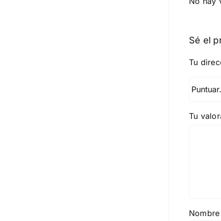
No hay 
Sé el p
Tu direc
Tu valo
Nombr