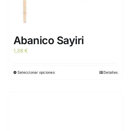
producto
Abanico Sayiri
1,38
€
Seleccionar opciones
Detalles
Este
producto
tiene
múltiples
variantes.
Las
opciones
se