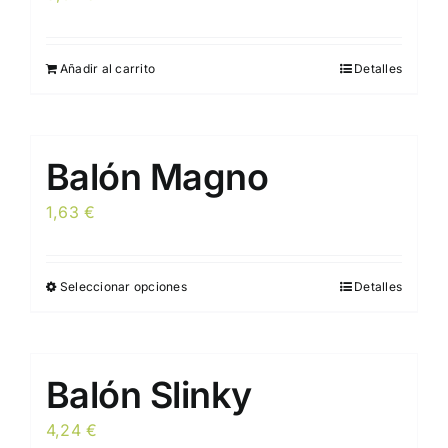
opciones
se
pueden
Añadir al carrito
Detalles
elegir
en
la
Balón Magno
página
de
1,63
€
producto
Seleccionar opciones
Detalles
Este
producto
tiene
múltiples
Balón Slinky
variantes.
Las
4,24
€