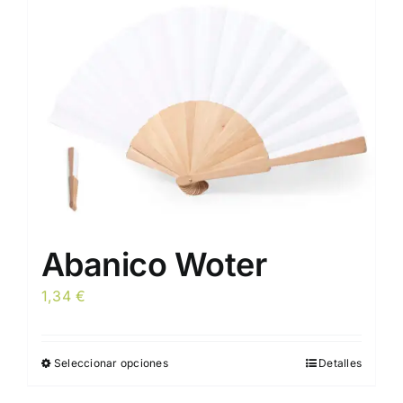
pueden
elegir
en
la
página
de
producto
Abanico Woter
1,34
€
Seleccionar opciones
Detalles
Este
producto