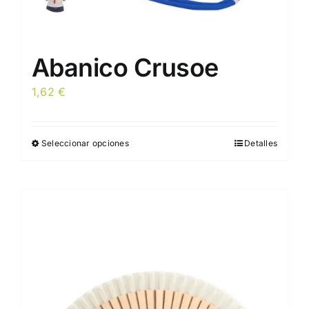
Abanico Crusoe
1,62
€
Seleccionar opciones
Detalles
Este
producto
tiene
múltiples
variantes.
Las
opciones
se
pueden