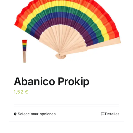
elegir
en
la
página
de
producto
Abanico Prokip
1,52
€
Seleccionar opciones
Detalles
Este
producto
tiene