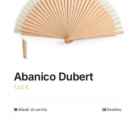
elegir
en
la
página
de
producto
Abanico Dubert
1,52
€
Añadir al carrito
Detalles