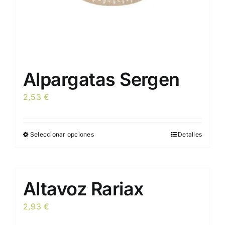
de
producto
Alpargatas Sergen
2,53
€
Seleccionar opciones
Detalles
Este
producto
tiene
múltiples
Altavoz Rariax
variantes.
Las
2,93
€
opciones