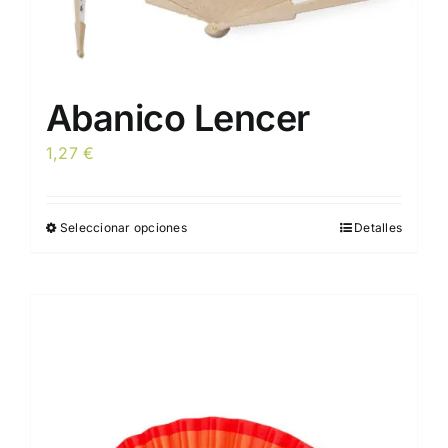
Abanico Lencer
1,27
€
Seleccionar opciones
Detalles
Este
producto
tiene
múltiples
variantes.
Las
opciones
se
pueden