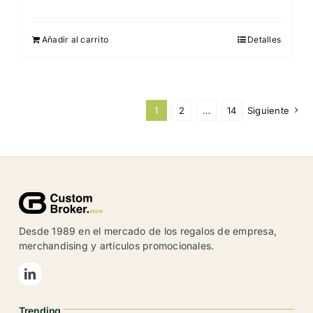
opciones
se
pueden
Añadir al carrito
Detalles
elegir
en
la
1
2
…
14
Siguiente
página
de
producto
Desde 1989 en el mercado de los regalos de empresa,
merchandising y artículos promocionales.
Trending