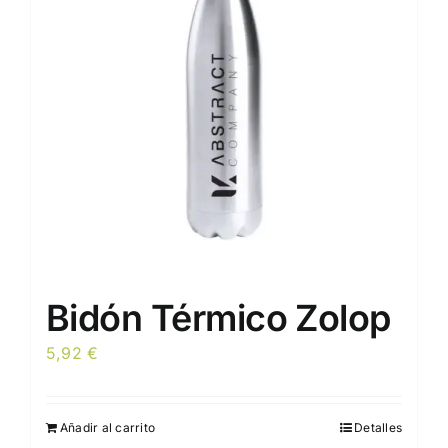
se
pueden
elegir
en
la
página
de
producto
Bidón Térmico Zolop
5,92
€
Añadir al carrito
Detalles