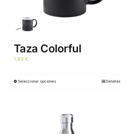
de
producto
Taza Colorful
1,89
€
Seleccionar opciones
Detalles
Este
producto
tiene
múltiples
variantes.
Las
opciones