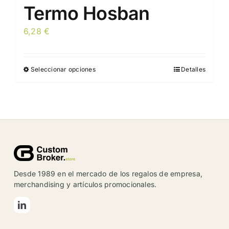
Termo Hosban
6,28
€
Seleccionar opciones
Detalles
Este
producto
tiene
múltiples
variantes.
Las
opciones
se
Desde 1989 en el mercado de los regalos de empresa,
pueden
merchandising y artículos promocionales.
elegir
en
la