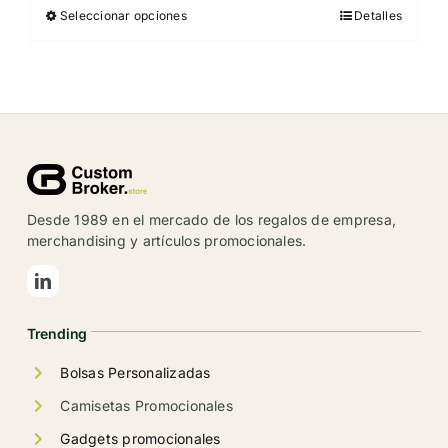
Seleccionar opciones
Detalles
Este
producto
tiene
múltiples
variantes.
Las
opciones
se
Desde 1989 en el mercado de los regalos de empresa,
pueden
merchandising y artículos promocionales.
elegir
en
la
Trending
página
de
Bolsas Personalizadas
producto
Camisetas Promocionales
Gadgets promocionales