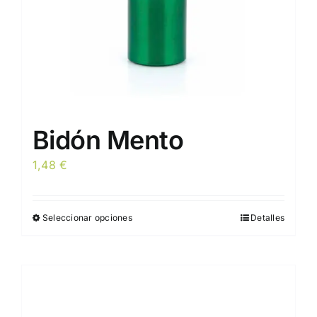
la
página
de
producto
Bidón Mento
1,48
€
Seleccionar opciones
Detalles
Este
producto
tiene
múltiples
variantes.
Las