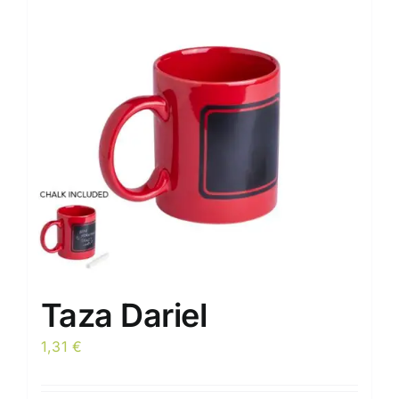
opciones
se
pueden
elegir
en
la
página
de
producto
Taza Dariel
1,31
€