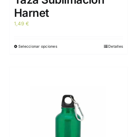
Harnet
1,49
€
Seleccionar opciones
Detalles
Este
producto
tiene
múltiples
variantes.
Las
opciones
se
pueden
elegir
en