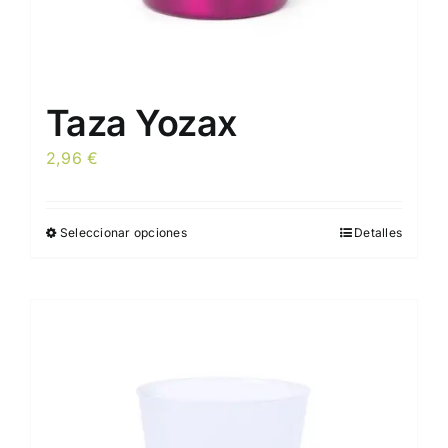
producto
Taza Yozax
2,96
€
Seleccionar opciones
Detalles
Este
producto
tiene
múltiples
variantes.
Las
opciones
se