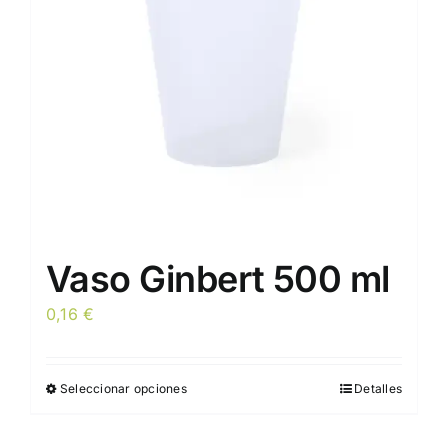
pueden
elegir
en
la
página
de
producto
Vaso Ginbert 500 ml
0,16
€
Seleccionar opciones
Detalles
Este
producto
tiene