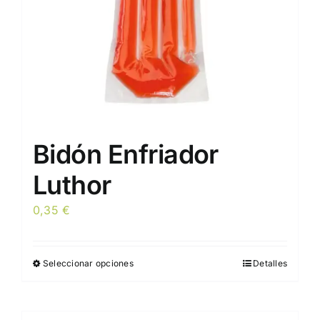
Bidón Enfriador
Luthor
0,35
€
Seleccionar opciones
Detalles
Este
producto
tiene