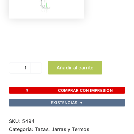
Color
Limpiar Selección
Añadir al carrito
Tarro
Heisond
cantidad
COMPRAR CON IMPRESION
EXISTENCIAS
▼
SKU:
5494
Categoría:
Tazas, Jarras y Termos