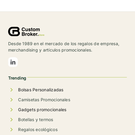
múltiples
variantes.
Las
opciones
se
Desde 1989 en el mercado de los regalos de empresa,
pueden
merchandising y artículos promocionales.
elegir
en
la
Trending
página
de
Bolsas Personalizadas
producto
Camisetas Promocionales
Gadgets promocionales
Botellas y termos
Regalos ecológicos