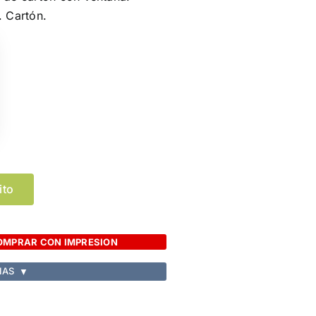
. Cartón.
ito
OMPRAR CON IMPRESION
IAS
▼