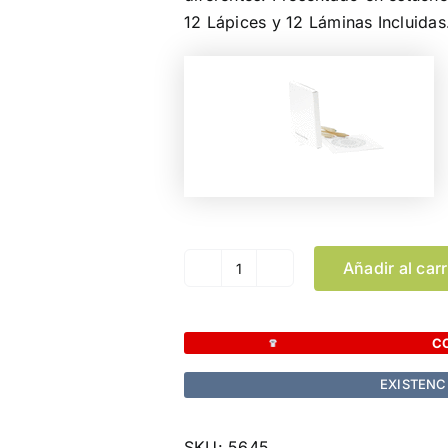
12 Lápices y 12 Láminas Incluidas
Añadir al carr
Set
Mandala
Boltex
C
cantidad
EXISTENC
SKU:
5645