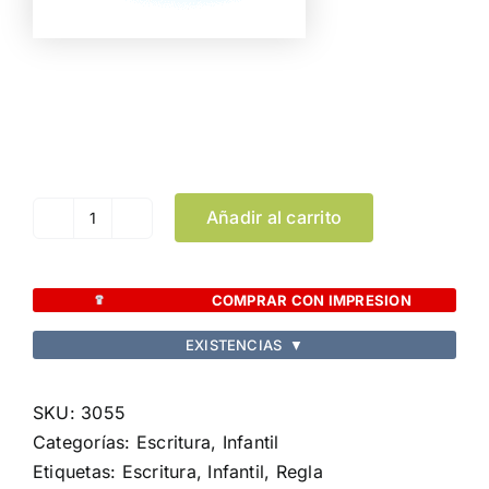
Color
Limpiar Selección
Añadir al carrito
Regla
Flexor
cantidad
COMPRAR CON IMPRESION
EXISTENCIAS
▼
SKU:
3055
Categorías:
Escritura
,
Infantil
Etiquetas:
Escritura
,
Infantil
,
Regla