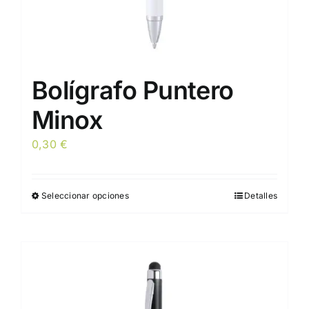
Bolígrafo Puntero
Minox
0,30
€
Seleccionar opciones
Detalles
Este
producto
tiene
múltiples
variantes.
Las