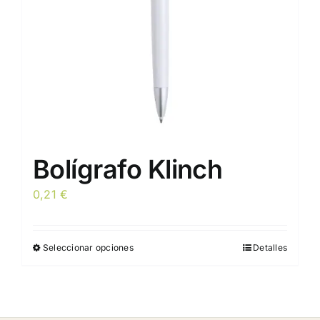
Bolígrafo Klinch
0,21
€
Seleccionar opciones
Detalles
Este
producto
tiene
múltiples