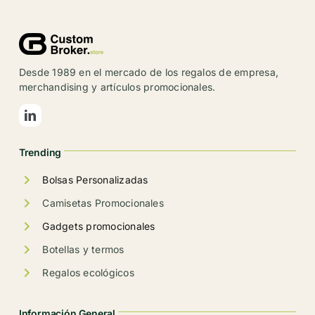
variantes.
Las
opciones
se
Desde 1989 en el mercado de los regalos de empresa,
pueden
merchandising y artículos promocionales.
elegir
en
la
Trending
página
de
Bolsas Personalizadas
producto
Camisetas Promocionales
Gadgets promocionales
Botellas y termos
Regalos ecológicos
Información General