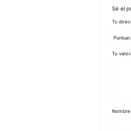
Sé el p
Tu direc
Tu valo
Nombr