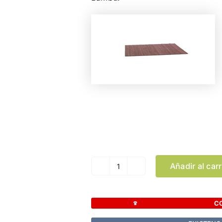
Color
Añadir al carr
Salvamantel
Jakarta
cantidad
C