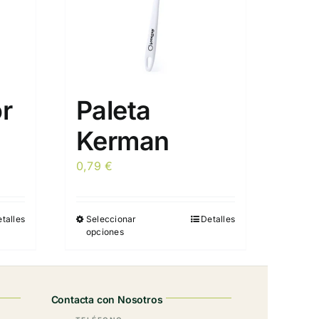
r
Paleta
Kerman
0,79
€
talles
Seleccionar
Detalles
Este
opciones
producto
tiene
múltiples
variantes.
Contacta con Nosotros
Las