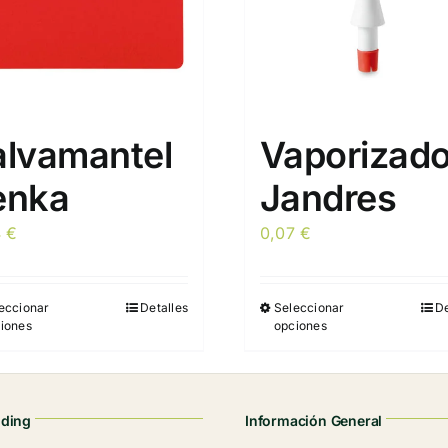
alvamantel
Vaporizado
enka
Jandres
4
€
0,07
€
eccionar
Detalles
Seleccionar
De
Este
Este
iones
opciones
producto
producto
tiene
tiene
múltiples
múltiples
variantes.
variantes.
nding
Información General
Las
Las