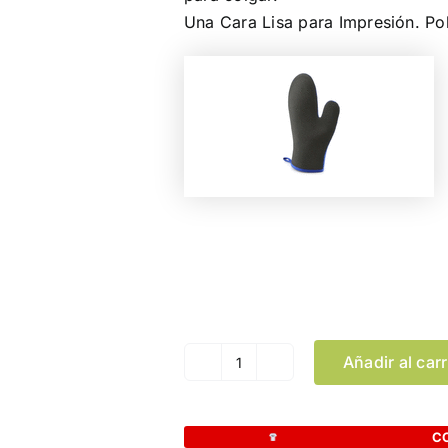
Una Cara Lisa para Impresión. Po
Color
Añadir al carr
Manopla
Tosha
cantidad
C