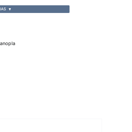
IAS
▼
anopla