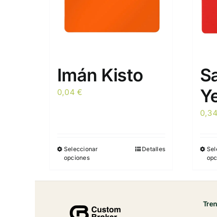
Imán Kisto
S
Y
0,04
€
0,3
Seleccionar
Detalles
Sel
Este
opciones
opc
producto
tiene
múltiples
variantes.
Tre
Las