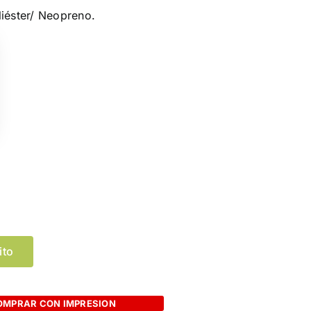
liéster/ Neopreno.
Limpiar Selección
ito
OMPRAR CON IMPRESION