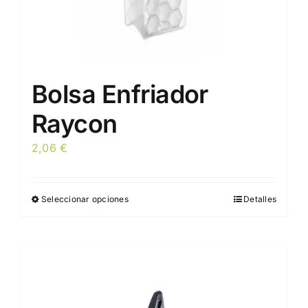
producto
Bolsa Enfriador
Raycon
2,06
€
Seleccionar opciones
Detalles
Este
producto
tiene
múltiples
variantes.
Las