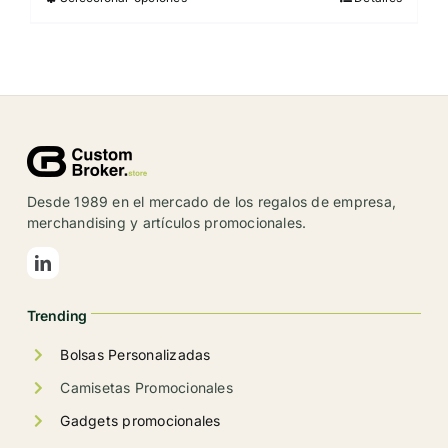
Este
producto
tiene
múltiples
variantes.
Las
opciones
se
Desde 1989 en el mercado de los regalos de empresa,
pueden
merchandising y artículos promocionales.
elegir
en
la
Trending
página
de
Bolsas Personalizadas
producto
Camisetas Promocionales
Gadgets promocionales