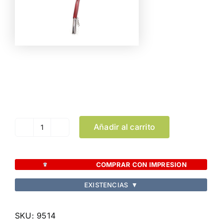
Color
Limpiar Selección
Añadir al carrito
Sacacorchos
Mac
cantidad
COMPRAR CON IMPRESION
EXISTENCIAS
▼
SKU:
9514