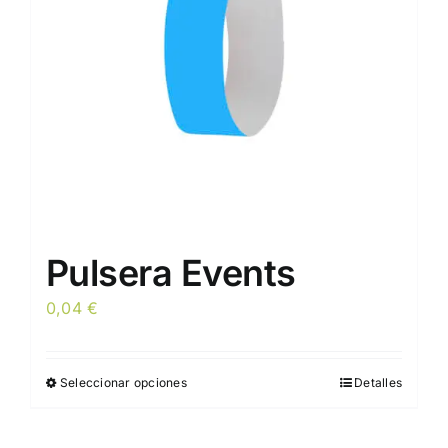
Pulsera Events
0,04
€
Seleccionar opciones
Detalles
Este
producto
tiene