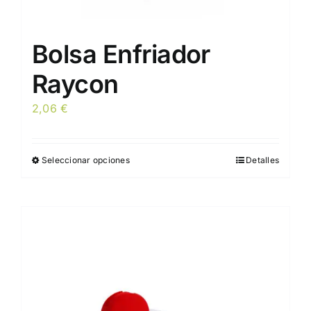
Bolsa Enfriador
Raycon
2,06
€
Seleccionar opciones
Detalles
Este
producto
tiene
múltiples
variantes.
Las
opciones
se