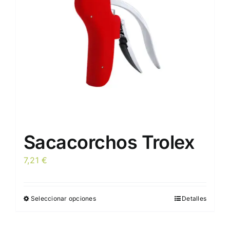
pueden
elegir
en
la
página
de
producto
Sacacorchos Trolex
7,21
€
Seleccionar opciones
Detalles
Este
producto
tiene