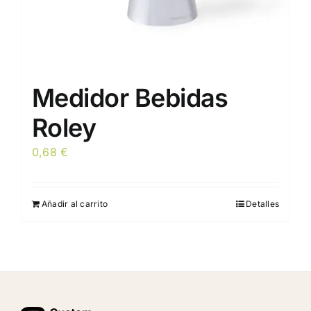
de
producto
Medidor Bebidas
Roley
0,68
€
Añadir al carrito
Detalles