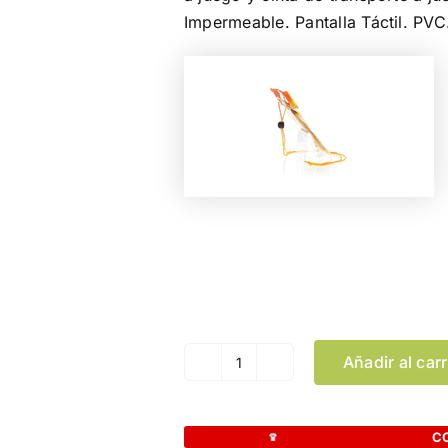
Impermeable. Pantalla Táctil. PVC
Color
Añadir al carr
Portatodo
Arsax
cantidad
C