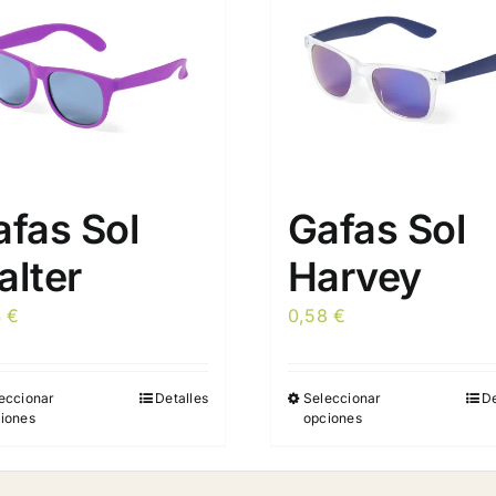
afas Sol
Gafas Sol
alter
Harvey
4
€
0,58
€
eccionar
Detalles
Seleccionar
De
Este
Este
iones
opciones
producto
producto
tiene
tiene
múltiples
múltiples