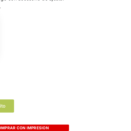
.
Limpiar Selección
ito
OMPRAR CON IMPRESION