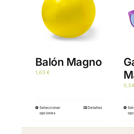
Balón Magno
G
M
1,63
€
0,3
Seleccionar
Detalles
Sel
Este
opciones
opc
producto
tiene
múltiples