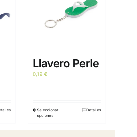
Llavero Perle
0,19
€
talles
Seleccionar
Detalles
Este
opciones
producto
tiene
múltiples