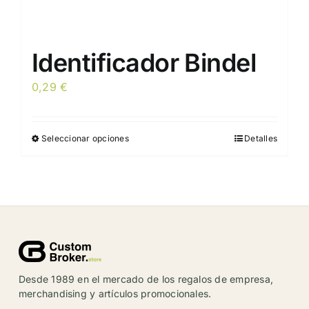
Identificador Bindel
0,29
€
Seleccionar opciones
Detalles
Este
producto
tiene
múltiples
variantes.
Las
opciones
se
Desde 1989 en el mercado de los regalos de empresa,
pueden
merchandising y artículos promocionales.
elegir