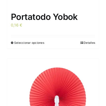
Portatodo Yobok
0,16
€
Seleccionar opciones
Detalles
Este
producto
tiene
múltiples
variantes.
Las
opciones
se
pueden
elegir