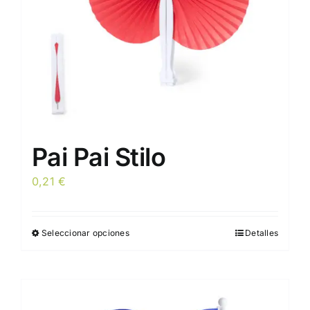
en
la
página
de
producto
Pai Pai Stilo
0,21
€
Seleccionar opciones
Detalles
Este
producto
tiene
múltiples