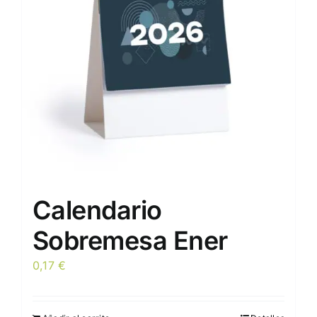
pueden
elegir
en
la
página
de
producto
Calendario
Sobremesa Ener
0,17
€