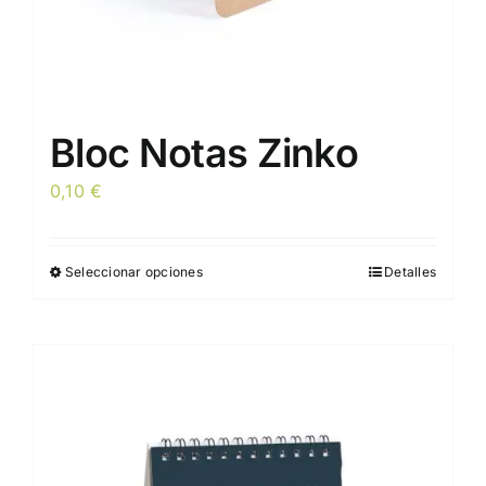
Bloc Notas Zinko
0,10
€
Seleccionar opciones
Detalles
Este
producto
tiene
múltiples
variantes.
Las
opciones
se