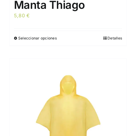
Manta Thiago
5,80
€
Seleccionar opciones
Detalles
Este
producto
tiene
múltiples
variantes.
Las
opciones
se
pueden
elegir
en
la