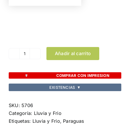
Color
Limpiar Selección
Añadir al carrito
Paraguas
Halrum
cantidad
COMPRAR CON IMPRESION
EXISTENCIAS
▼
SKU:
5706
Categoría:
Lluvia y Frio
Etiquetas:
Lluvia y Frio
,
Paraguas