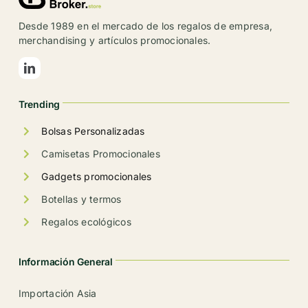
se
Desde 1989 en el mercado de los regalos de empresa,
pueden
merchandising y artículos promocionales.
elegir
en
la
Trending
página
de
Bolsas Personalizadas
producto
Camisetas Promocionales
Gadgets promocionales
Botellas y termos
Regalos ecológicos
Información General
Importación Asia