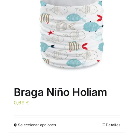
se
pueden
elegir
en
la
página
de
producto
Braga Niño Holiam
0,69
€
Seleccionar opciones
Detalles
Este