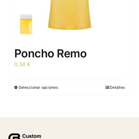
página
de
producto
Poncho Remo
0,36
€
Seleccionar opciones
Detalles
Este
producto
tiene
múltiples
variantes.
Las
opciones