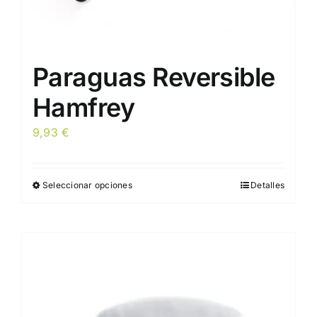
Paraguas Reversible
Hamfrey
9,93
€
Seleccionar opciones
Detalles
Este
producto
tiene
múltiples
variantes.
Las
opciones