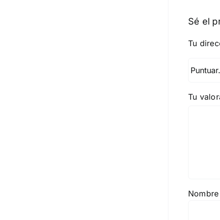
Sé el p
Tu direc
Tu valo
Nombr