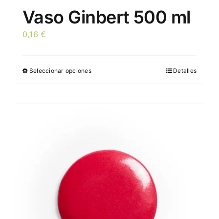
Vaso Ginbert 500 ml
0,16
€
Seleccionar opciones
Detalles
Este
producto
tiene
múltiples
variantes.
Las
opciones
se
pueden
elegir
en
la