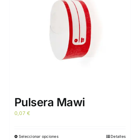
Pulsera Mawi
0,07
€
Seleccionar opciones
Detalles
Este