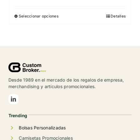
Seleccionar opciones
Detalles
Este
producto
tiene
múltiples
variantes.
Las
opciones
se
Desde 1989 en el mercado de los regalos de empresa,
pueden
merchandising y artículos promocionales.
elegir
en
la
Trending
página
de
Bolsas Personalizadas
producto
Camisetas Promocionales