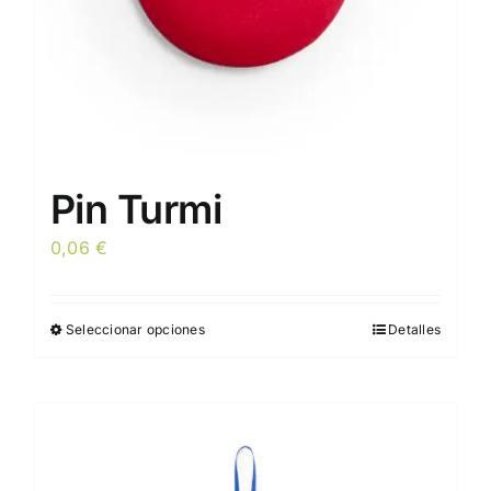
página
de
producto
Pin Turmi
0,06
€
Seleccionar opciones
Detalles
Este
producto
tiene
múltiples
variantes.
Las