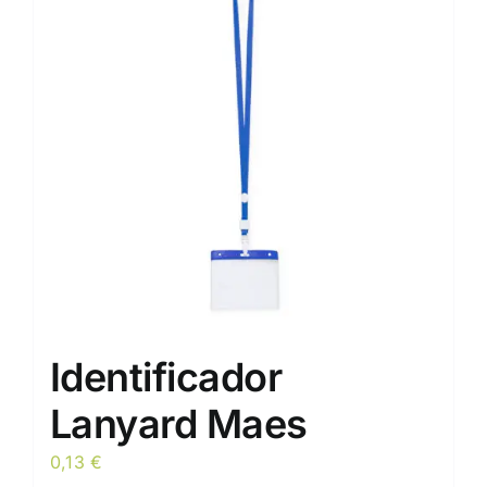
opciones
se
pueden
elegir
en
la
página
de
producto
Identificador
Lanyard Maes
0,13
€