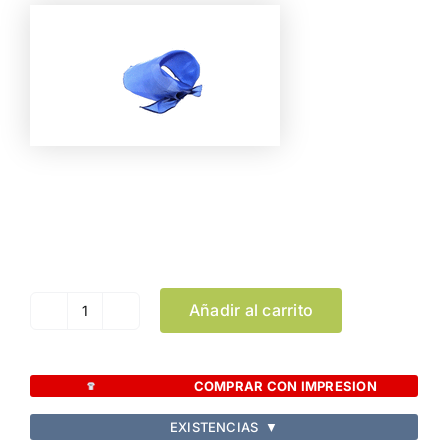
Color
Limpiar Selección
Añadir al carrito
Pañoleta
Fajín
Kozma
COMPRAR CON IMPRESION
cantidad
EXISTENCIAS
▼