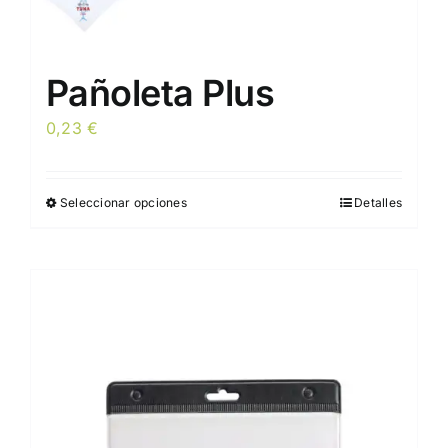
Pañoleta Plus
0,23
€
Seleccionar opciones
Detalles
Este
producto
tiene
múltiples
variantes.
Las
opciones
se
pueden