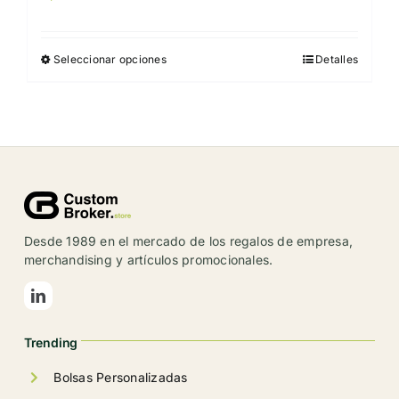
Seleccionar opciones
Detalles
Este
producto
tiene
múltiples
variantes.
Las
opciones
se
Desde 1989 en el mercado de los regalos de empresa,
pueden
merchandising y artículos promocionales.
elegir
en
la
Trending
página
de
Bolsas Personalizadas