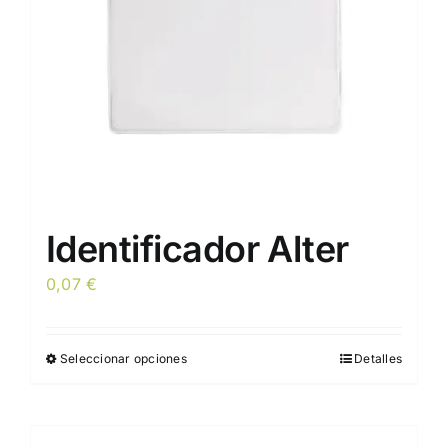
elegir
en
la
página
de
producto
Identificador Alter
0,07
€
Seleccionar opciones
Detalles
Este
producto
tiene
múltiples