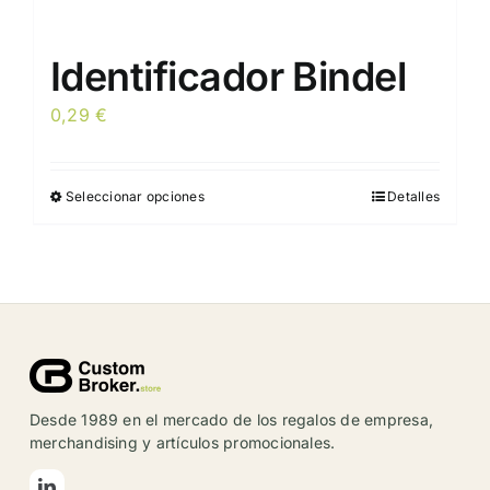
Identificador Bindel
0,29
€
Seleccionar opciones
Detalles
Este
producto
tiene
múltiples
variantes.
Las
opciones
se
Desde 1989 en el mercado de los regalos de empresa,
pueden
merchandising y artículos promocionales.
elegir