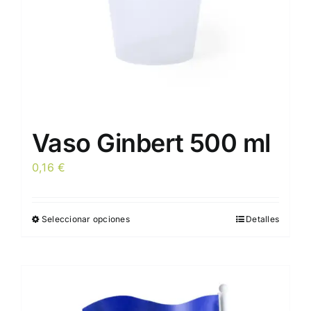
Vaso Ginbert 500 ml
0,16
€
Seleccionar opciones
Detalles
Este
producto
tiene
múltiples
variantes.