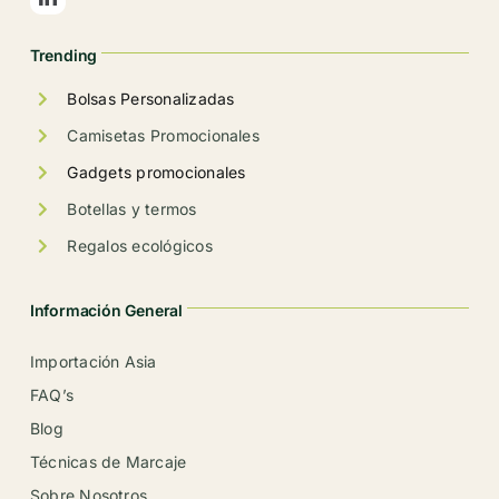
en
la
Trending
página
de
Bolsas Personalizadas
producto
Camisetas Promocionales
Gadgets promocionales
Botellas y termos
Regalos ecológicos
Información General
Importación Asia
FAQ’s
Blog
Técnicas de Marcaje
Sobre Nosotros