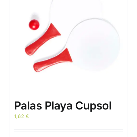
opciones
se
pueden
elegir
en
la
página
de
producto
Palas Playa Cupsol
1,62
€