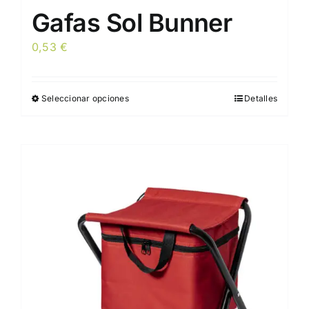
Gafas Sol Bunner
0,53
€
Seleccionar opciones
Detalles
Este
producto
tiene
múltiples
variantes.
Las
opciones
se
pueden
elegir
en
la