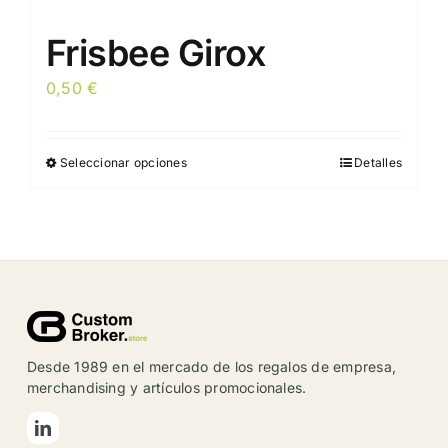
Frisbee Girox
0,50
€
Seleccionar opciones
Detalles
Este
producto
tiene
múltiples
variantes.
Las
opciones
se
Desde 1989 en el mercado de los regalos de empresa,
pueden
merchandising y artículos promocionales.
elegir
en