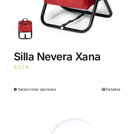
página
de
producto
Silla Nevera Xana
6,53
€
Seleccionar opciones
Detalles
Este
producto
tiene
múltiples
variantes.
Las