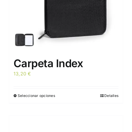
la
página
de
producto
Carpeta Index
13,20
€
Seleccionar opciones
Detalles
Este
producto
tiene
múltiples
variantes.