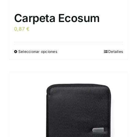
Carpeta Ecosum
0,87
€
Seleccionar opciones
Detalles
Este
producto
tiene
múltiples
variantes.
Las
opciones
se
pueden
elegir
en