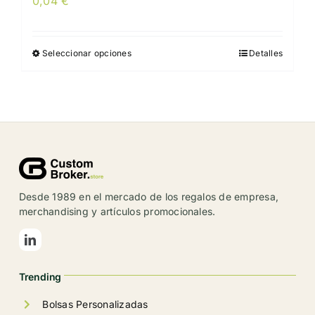
0,04
€
Seleccionar opciones
Detalles
Este
producto
tiene
múltiples
variantes.
Las
opciones
se
Desde 1989 en el mercado de los regalos de empresa,
pueden
merchandising y artículos promocionales.
elegir
en
la
Trending
página
de
Bolsas Personalizadas