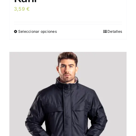
3,59
€
Seleccionar opciones
Detalles
Este
producto
tiene
múltiples
variantes.
Las
opciones
se
pueden
elegir
en
la
página