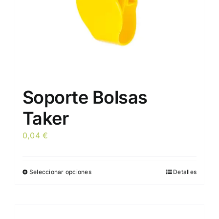
la
página
de
producto
Soporte Bolsas
Taker
0,04
€
Seleccionar opciones
Detalles
Este
producto
tiene
múltiples