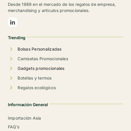
se
Desde 1989 en el mercado de los regalos de empresa,
pueden
merchandising y artículos promocionales.
elegir
en
la
Trending
página
de
Bolsas Personalizadas
producto
Camisetas Promocionales
Gadgets promocionales
Botellas y termos
Regalos ecológicos
Información General
Importación Asia
FAQ’s