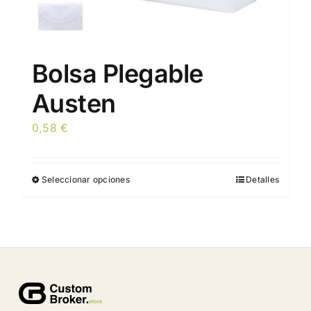
Bolsa Plegable
Austen
0,58
€
Seleccionar opciones
Detalles
Este
producto
tiene
múltiples
variantes.
Las
opciones