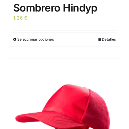
Sombrero Hindyp
1,26
€
Seleccionar opciones
Detalles
Este
producto
tiene
múltiples
variantes.
Las
opciones
se
pueden
elegir
en
la