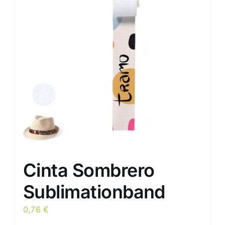
opciones
se
pueden
elegir
en
la
página
de
producto
Cinta Sombrero
Sublimationband
0,76
€