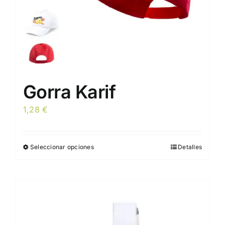
página
de
producto
Gorra Karif
1,28
€
Seleccionar opciones
Detalles
Este
producto
tiene
múltiples
variantes.
Las