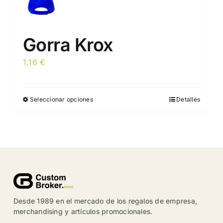
Gorra Krox
1,16
€
Seleccionar opciones
Detalles
Este
producto
tiene
múltiples
variantes.
Las
opciones
se
Desde 1989 en el mercado de los regalos de empresa,
pueden
merchandising y artículos promocionales.
elegir