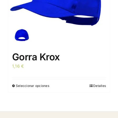
la
página
de
producto
Gorra Krox
1,16
€
Seleccionar opciones
Detalles
Este
producto
tiene
múltiples
variantes.