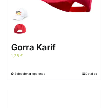
Gorra Karif
1,28
€
Seleccionar opciones
Detalles
Este
producto
tiene
múltiples
variantes.
Las