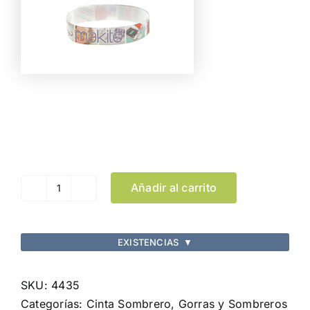
Color
Limpiar Selección
Añadir al carrito
Cinta
Sombrero
Sublimationband
EXISTENCIAS
▼
cantidad
SKU:
4435
Categorías:
Cinta Sombrero
,
Gorras y Sombreros