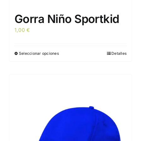
Gorra Niño Sportkid
1,00
€
Seleccionar opciones
Detalles
Este
producto
tiene
múltiples
variantes.
Las
opciones
se
pueden
elegir
en