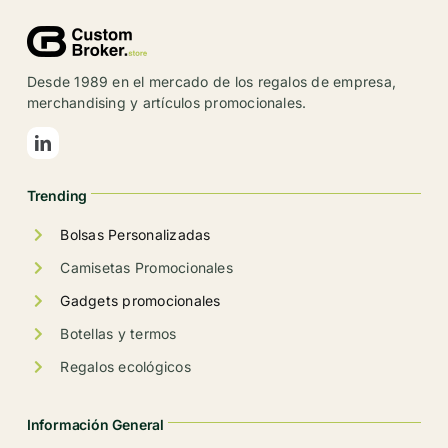
Las
opciones
se
Desde 1989 en el mercado de los regalos de empresa,
pueden
merchandising y artículos promocionales.
elegir
en
la
Trending
página
de
Bolsas Personalizadas
producto
Camisetas Promocionales
Gadgets promocionales
Botellas y termos
Regalos ecológicos
Información General