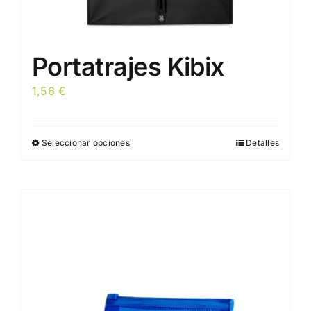
Portatrajes Kibix
1,56
€
Seleccionar opciones
Detalles
Este
producto
tiene
múltiples
variantes.
Las
opciones
se
pueden