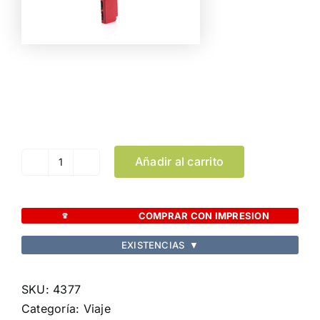
Color
Limpiar Selección
Añadir al carrito
Candado
Zanex
cantidad
COMPRAR CON IMPRESION
EXISTENCIAS
▼
SKU:
4377
Categoría:
Viaje