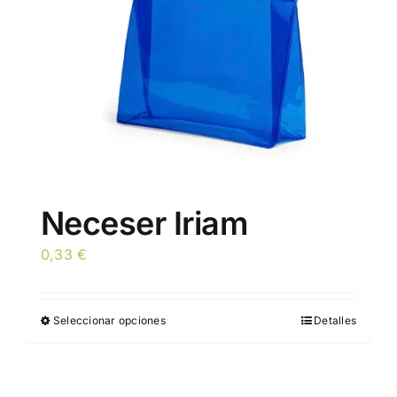
elegir
en
la
página
de
producto
Neceser Iriam
0,33
€
Seleccionar opciones
Detalles
Este
producto
tiene
múltiples