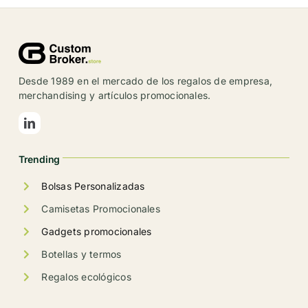
variantes.
Las
opciones
se
Desde 1989 en el mercado de los regalos de empresa,
pueden
merchandising y artículos promocionales.
elegir
en
la
Trending
página
de
Bolsas Personalizadas
producto
Camisetas Promocionales
Gadgets promocionales
Botellas y termos
Regalos ecológicos