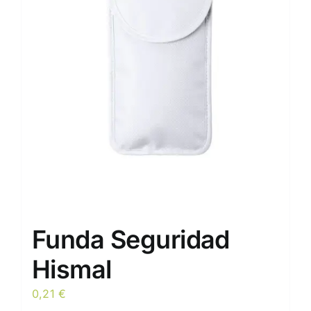
opciones
se
pueden
elegir
en
la
página
de
producto
Funda Seguridad
Hismal
0,21
€