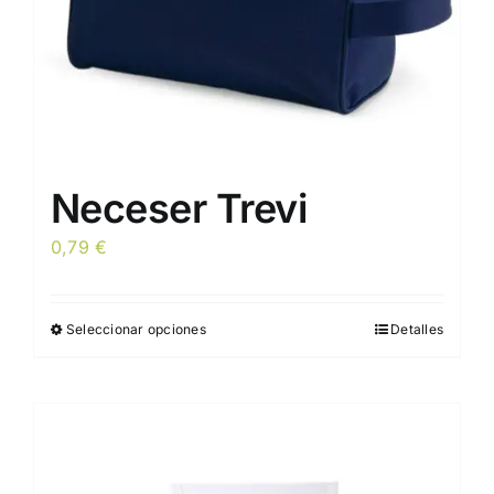
Neceser Trevi
0,79
€
Seleccionar opciones
Detalles
Este
producto
tiene
múltiples
variantes.
Las