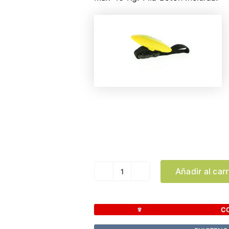
Color
Añadir al carr
Báscula
Equipaje
Blanax
C
cantidad