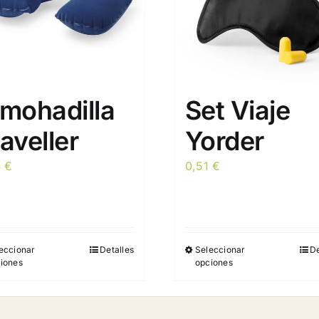
lmohadilla
Set Viaje
aveller
Yorder
4
€
0,51
€
eccionar
Detalles
Seleccionar
De
Este
Este
iones
opciones
producto
producto
tiene
tiene
múltiples
múltiples