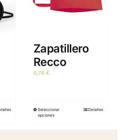
Zapatillero
Recco
0,76
€
talles
Seleccionar
Detalles
Este
opciones
producto
tiene
múltiples