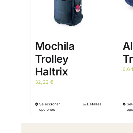
Mochila
A
Trolley
Tr
Haltrix
0,6
32,22
€
Seleccionar
Detalles
Sel
Este
opciones
opc
producto
tiene
múltiples