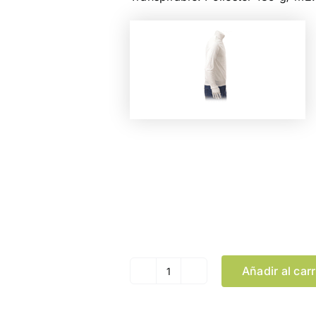
Color
Talla
Añadir al carr
Camiseta
Adulto