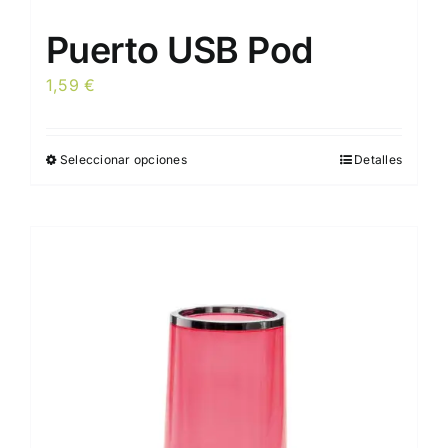
Puerto USB Pod
1,59
€
Seleccionar opciones
Detalles
Este
producto
tiene
múltiples
variantes.
Las
opciones
se
pueden
elegir
en