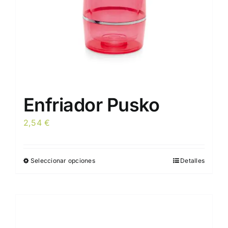
la
página
de
producto
Enfriador Pusko
2,54
€
Seleccionar opciones
Detalles
Este
producto
tiene
múltiples
variantes.