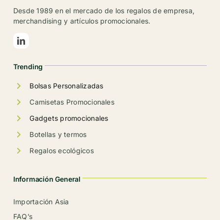
se
Desde 1989 en el mercado de los regalos de empresa,
pueden
merchandising y artículos promocionales.
elegir
en
la
Trending
página
de
Bolsas Personalizadas
producto
Camisetas Promocionales
Gadgets promocionales
Botellas y termos
Regalos ecológicos
Información General
Importación Asia
FAQ’s