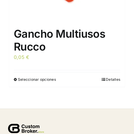
producto
Gancho Multiusos
Rucco
0,05
€
Seleccionar opciones
Detalles
Este
producto
tiene
múltiples
variantes.
Las
opciones