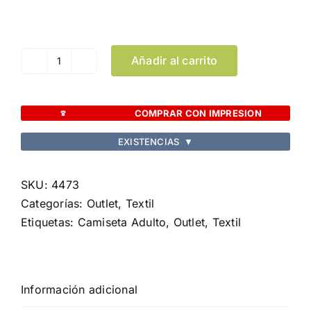
Limpiar Selección
Añadir al carrito
Camiseta
Adulto
Combi
COMPRAR CON IMPRESION
cantidad
EXISTENCIAS
▼
SKU:
4473
Categorías:
Outlet
,
Textil
Etiquetas:
Camiseta Adulto
,
Outlet
,
Textil
Información adicional