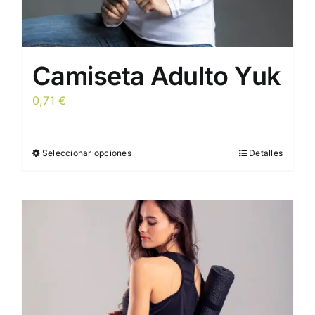
Camiseta Adulto Yuk
0,71
€
Seleccionar opciones
Detalles
Este
producto
tiene
múltiples
variantes.
Las
opciones
se
pueden