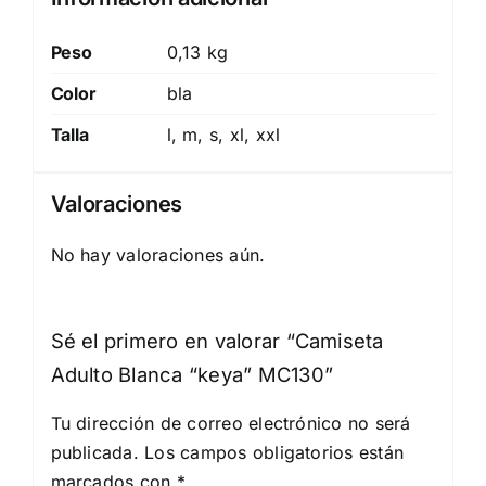
Peso
0,13 kg
Color
bla
Talla
l, m, s, xl, xxl
Valoraciones
No hay valoraciones aún.
Sé el primero en valorar “Camiseta
Adulto Blanca “keya” MC130”
Tu dirección de correo electrónico no será
publicada.
Los campos obligatorios están
marcados con
*