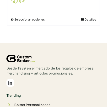
14,88
€
Seleccionar opciones
Detalles
Este
producto
tiene
múltiples
variantes.
Las
opciones
se
Desde 1989 en el mercado de los regalos de empresa,
pueden
merchandising y artículos promocionales.
elegir
en
la
Trending
página
de
Bolsas Personalizadas