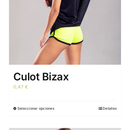
elegir
en
la
página
de
producto
Culot Bizax
0,47
€
Seleccionar opciones
Detalles
Este
producto
tiene