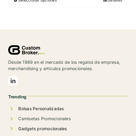
Seleccionar opciones
Detalles
Este
producto
tiene
múltiples
variantes.
Las
opciones
se
Desde 1989 en el mercado de los regalos de empresa,
pueden
merchandising y artículos promocionales.
elegir
en
la
Trending
página
de
Bolsas Personalizadas
producto
Camisetas Promocionales
Gadgets promocionales