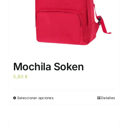
Mochila Soken
5,80
€
Seleccionar opciones
Detalles
Este
producto
tiene
múltiples