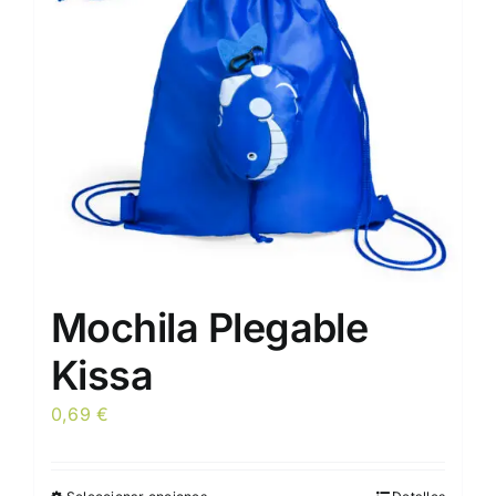
pueden
elegir
en
la
página
de
producto
Mochila Plegable
Kissa
0,69
€