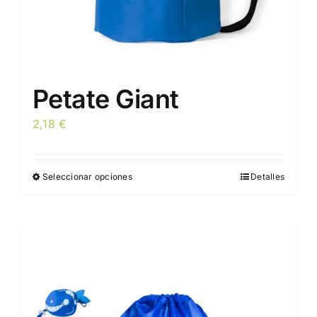
de
producto
Petate Giant
2,18
€
Seleccionar opciones
Detalles
Este
producto
tiene
múltiples
variantes.
Las
opciones
se