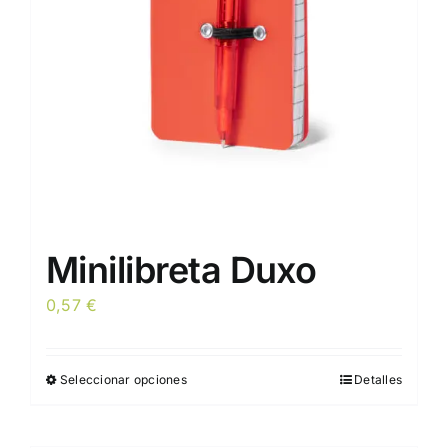
elegir
en
la
página
de
producto
Minilibreta Duxo
0,57
€
Seleccionar opciones
Detalles
Este
producto
tiene