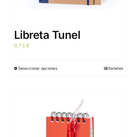
Libreta Tunel
0,73
€
Seleccionar opciones
Detalles
Este
producto
tiene
múltiples
variantes.
Las
opciones
se
pueden