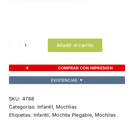
Color
Limpiar Selección
Añadir al carrito
Mochila
Plegable
Kissa
COMPRAR CON IMPRESION
cantidad
EXISTENCIAS
▼
SKU:
4788
Categorías:
Infantil
,
Mochilas
Etiquetas:
Infantil
,
Mochila Plegable
,
Mochilas