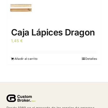
producto
Caja Lápices Dragon
1,45
€
Añadir al carrito
Detalles
Desde 1989 en el mercado de los regalos de empresa,