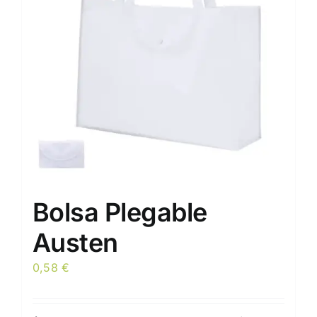
pueden
elegir
en
la
página
de
producto
Bolsa Plegable
Austen
0,58
€