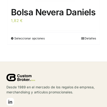
Bolsa Nevera Daniels
1,82
€
Seleccionar opciones
Detalles
Este
producto
tiene
múltiples
variantes.
Las
opciones
se
Desde 1989 en el mercado de los regalos de empresa,
pueden
merchandising y artículos promocionales.
elegir
en