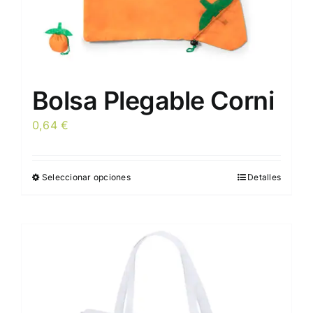
de
producto
Bolsa Plegable Corni
0,64
€
Seleccionar opciones
Detalles
Este
producto
tiene
múltiples
variantes.
Las
opciones
se