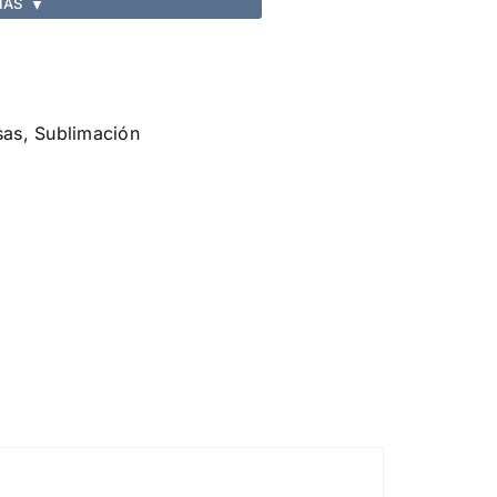
IAS
▼
sas
,
Sublimación