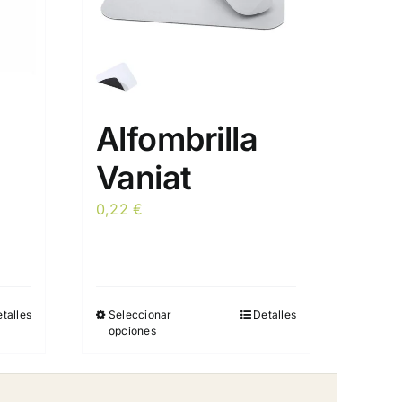
Alfombrilla
Vaniat
0,22
€
talles
Seleccionar
Detalles
Este
opciones
producto
tiene
múltiples