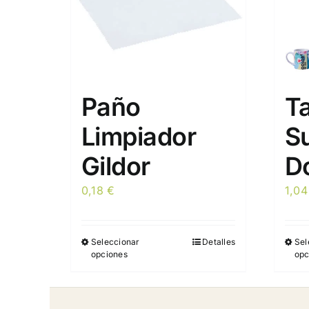
Paño
T
Limpiador
S
Gildor
D
0,18
€
1,0
Seleccionar
Detalles
Sel
Este
opciones
opc
producto
tiene
múltiples