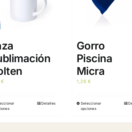
aza
Gorro
ublimación
Piscina
olten
Micra
4
€
1,26
€
eccionar
Detalles
Seleccionar
De
Este
Este
iones
opciones
producto
producto
tiene
tiene
múltiples
múltiples