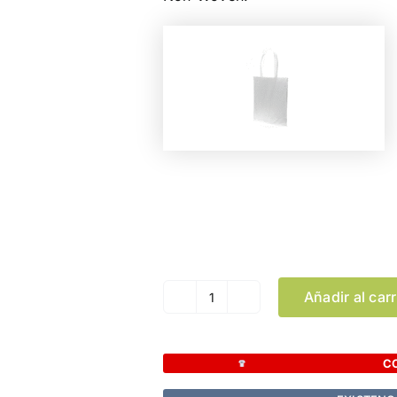
Color
Añadir al carr
Bolsa
Sublimación
Mirtal
C
cantidad