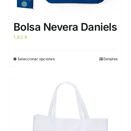
Bolsa Nevera Daniels
1,82
€
Seleccionar opciones
Detalles
Este
producto
tiene
múltiples
variantes.
Las
opciones
se
pueden