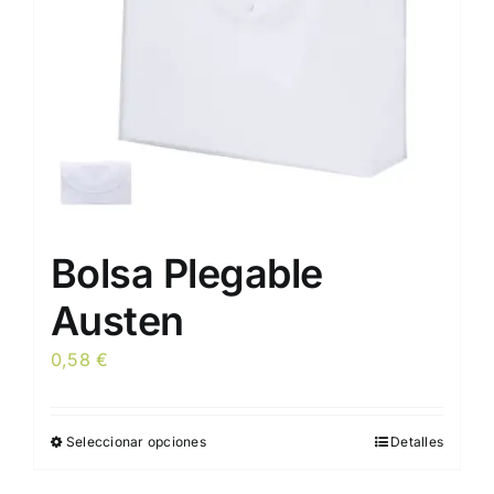
elegir
en
la
página
de
producto
Bolsa Plegable
Austen
0,58
€
Seleccionar opciones
Detalles
Este
producto