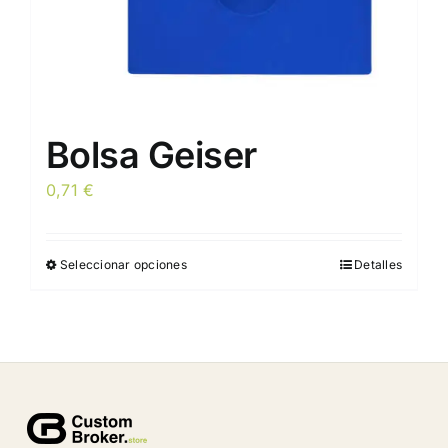
de
producto
Bolsa Geiser
0,71
€
Seleccionar opciones
Detalles
Este
producto
tiene
múltiples
variantes.
Las
opciones