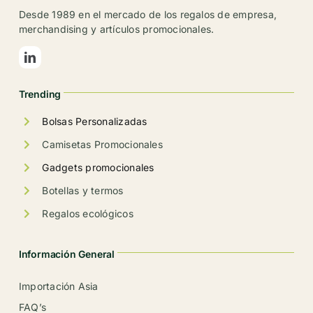
se
Desde 1989 en el mercado de los regalos de empresa,
pueden
merchandising y artículos promocionales.
elegir
en
la
Trending
página
de
Bolsas Personalizadas
producto
Camisetas Promocionales
Gadgets promocionales
Botellas y termos
Regalos ecológicos
Información General
Importación Asia
FAQ’s