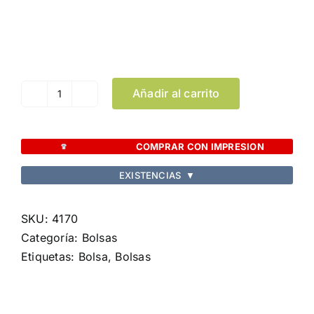
Color
Limpiar Selección
Añadir al carrito
Bolsa
Nox
cantidad
COMPRAR CON IMPRESION
EXISTENCIAS
▼
SKU:
4170
Categoría:
Bolsas
Etiquetas:
Bolsa
,
Bolsas