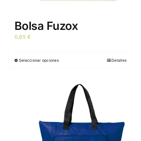
Bolsa Fuzox
0,65
€
Seleccionar opciones
Detalles
Este
producto
tiene
múltiples
variantes.
Las
opciones
se
pueden
elegir