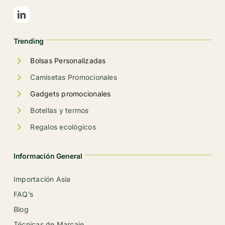
elegir
en
la
Trending
página
de
Bolsas Personalizadas
producto
Camisetas Promocionales
Gadgets promocionales
Botellas y termos
Regalos ecológicos
Información General
Importación Asia
FAQ’s
Blog
Técnicas de Marcaje