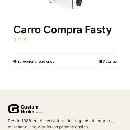
Carro Compra Fasty
3,11
€
Seleccionar opciones
Detalles
Este
producto
tiene
múltiples
variantes.
Las
opciones
se
Desde 1989 en el mercado de los regalos de empresa,
pueden
merchandising y artículos promocionales.