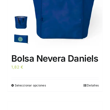
en
la
página
de
producto
Bolsa Nevera Daniels
1,82
€
Seleccionar opciones
Detalles
Este
producto
tiene
múltiples