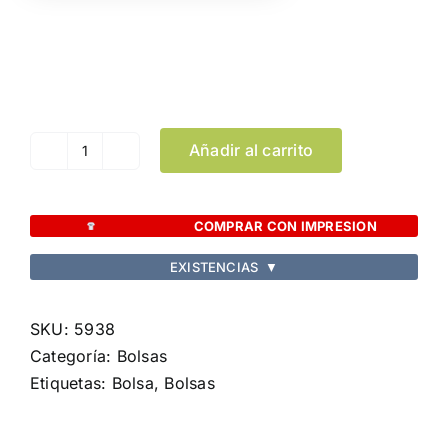
Color
Limpiar Selección
Añadir al carrito
Bolsa
Poznan
cantidad
COMPRAR CON IMPRESION
EXISTENCIAS
▼
SKU:
5938
Categoría:
Bolsas
Etiquetas:
Bolsa
,
Bolsas