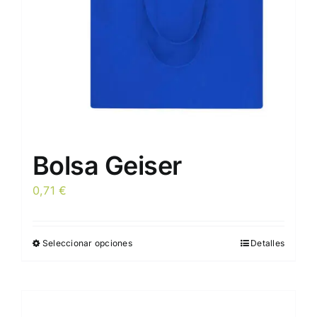
en
la
página
de
producto
Bolsa Geiser
0,71
€
Seleccionar opciones
Detalles
Este
producto
tiene
múltiples