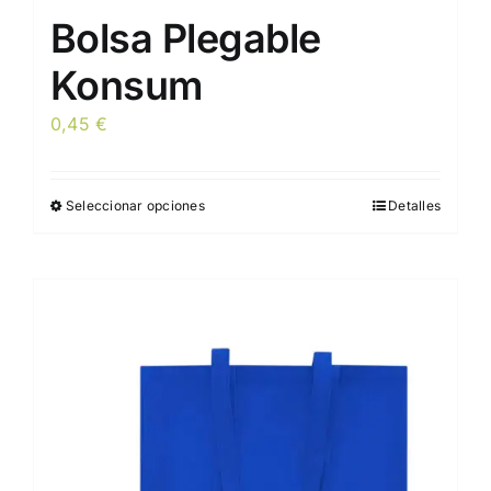
Bolsa Plegable
Konsum
0,45
€
Seleccionar opciones
Detalles
Este
producto
tiene
múltiples
variantes.
Las
opciones
se
pueden
elegir