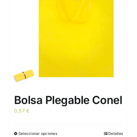
Bolsa Plegable Conel
0,57
€
Seleccionar opciones
Detalles
Este