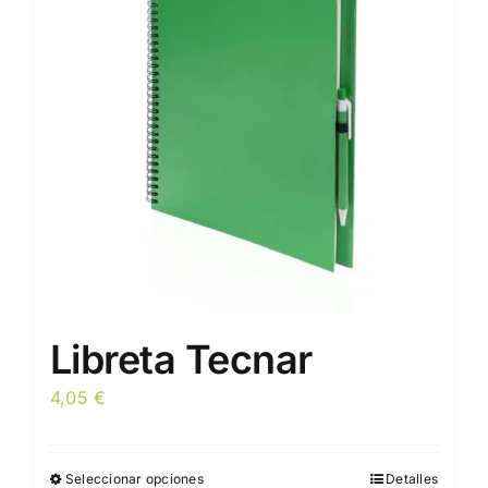
opciones
se
pueden
elegir
en
la
página
de
producto
Libreta Tecnar
4,05
€
Seleccionar opciones
Detalles
Este