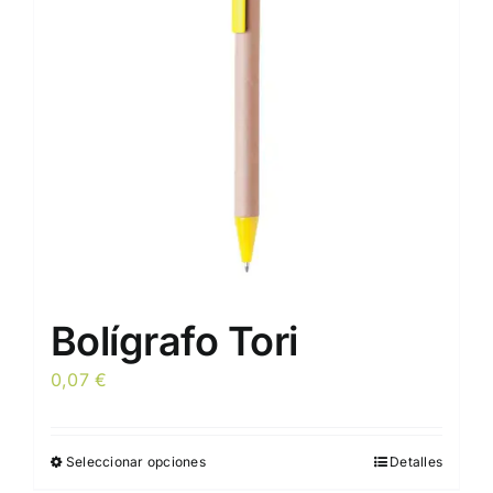
Bolígrafo Tori
0,07
€
Seleccionar opciones
Detalles
Este