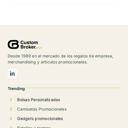
producto
tiene
múltiples
variantes.
Las
opciones
se
Desde 1989 en el mercado de los regalos de empresa,
pueden
merchandising y artículos promocionales.
elegir
en
la
Trending
página
de
Bolsas Personalizadas
producto
Camisetas Promocionales
Gadgets promocionales
Botellas y termos