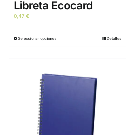
Libreta Ecocard
0,47
€
Seleccionar opciones
Detalles
Este
producto
tiene
múltiples
variantes.
Las
opciones
se
pueden
elegir
en
la