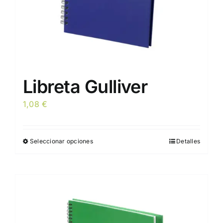
página
de
producto
Libreta Gulliver
1,08
€
Seleccionar opciones
Detalles
Este
producto
tiene
múltiples
variantes.
Las